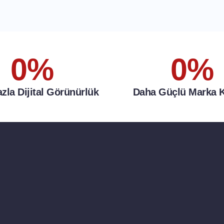
0
%
0
%
zla Dijital Görünürlük
Daha Güçlü Marka K