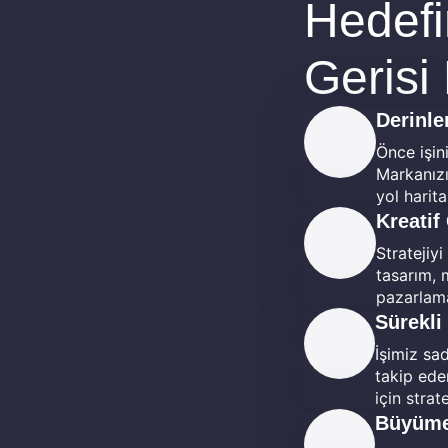
Hedefi
Gerisi
Derinle
Önce işini
Markanızı
yol harit
Kreati
Stratejiy
tasarım, 
pazarlama
Sürekli
İşimiz sad
takip eder
için strat
Büyüme 