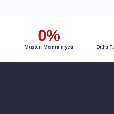
0
%
Müşteri Memnuniyeti
Daha Fa